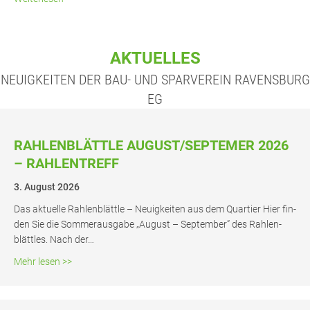
AKTUELLES
NEUIGKEITEN DER BAU- UND SPARVEREIN RAVENSBURG
EG
RAH­LEN­BLÄTT­LE AUGUST/SEPTEMER 2026
– RAHLENTREFF
3. August 2026
Das aktu­el­le Rah­len­blätt­le – Neu­ig­kei­ten aus dem Quar­tier Hier fin­
den Sie die Som­mer­aus­ga­be „August – Sep­tem­ber” des Rah­len­
blätt­les. Nach der…
about Rah­len­blätt­le August/Septemer 2026 – Rahlentre
Mehr lesen >>