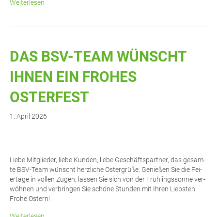
Weiterlesen
DAS BSV-TEAM WÜNSCHT
IHNEN EIN FRO­HES
OSTERFEST
1. April 2026
Lie­be Mit­glie­der, lie­be Kun­den, lie­be Geschäfts­part­ner, das gesam­
te BSV-Team wünscht herz­li­che Oster­grü­ße. Genie­ßen Sie die Fei­
er­ta­ge in vol­len Zügen, las­sen Sie sich von der Früh­lings­son­ne ver­
wöh­nen und ver­brin­gen Sie schö­ne Stun­den mit Ihren Liebs­ten.
Fro­he Ostern!
Weiterlesen