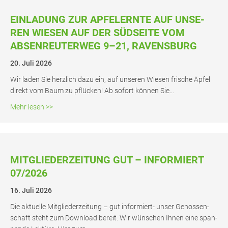
EIN­LA­DUNG ZUR APFEL­ERN­TE AUF UNSE­
REN WIE­SEN AUF DER SÜD­SEI­TE VOM
ABSEN­REU­TER­WEG 9–21, RAVENSBURG
20. Juli 2026
Wir laden Sie herz­lich dazu ein, auf unse­ren Wie­sen fri­sche Äpfel
direkt vom Baum zu pflü­cken! Ab sofort kön­nen Sie…
about Ein­la­dung zur Apfel­ern­te auf unse­ren Wie­sen au
Mehr lesen >>
MIT­GLIE­DER­ZEI­TUNG GUT – INFOR­MIERT
07/2026
16. Juli 2026
Die aktu­el­le Mit­glie­der­zei­tung – gut infor­­miert- unser Genos­sen­
schaft steht zum Down­load bereit. Wir wün­schen Ihnen eine span­