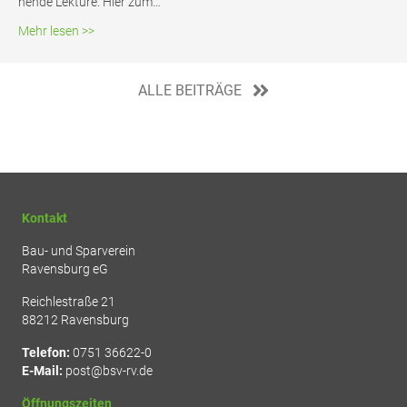
nen­de Lek­tü­re. Hier zum…
about Mit­glie­der­zei­tung gut – infor­miert 07/2026
Mehr lesen >>
ALLE BEITRÄGE
Kontakt
Bau- und Sparverein
Ravensburg eG
Reichlestraße 21
88212 Ravensburg
Telefon:
0751 36622-0
E-Mail:
post@bsv-rv.de
Öffnungszeiten