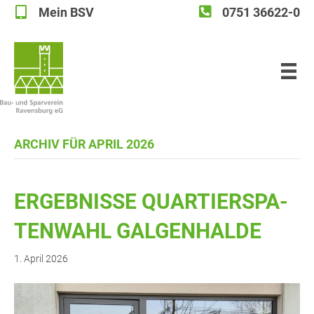
Mein BSV
0751 36622-0
Mein BSV
ARCHIV FÜR APRIL 2026
ERGEB­NIS­SE QUAR­TIER­SPA­
TEN­WAHL GALGENHALDE
1. April 2026