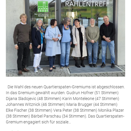
Die Wahl des neu­en Quar­­tier­s­pa­­ten-Gre­­mi­ums ist abge­schlos­sen.
In das Gre­mi­um gewählt wur­den: Gud­run Hof­ner (51 Stim­men)
Dija­na Sla­do­je­vic (48 Stim­men) Karin Mon­te­leo­ne (47 Stim­men)
Johan­nes Witz­nick (46 Stim­men) Maria Brug­ger (44 Stim­men)
Elke Fischer (38 Stim­men) Vera Peter (38 Stim­men) Moni­ka Pla­zer
(38 Stim­men) Bär­bel Par­schau (34 Stim­men). Das Quar­­tier­s­pa­­ten-
Gre­­mi­um enga­giert sich für soziale…