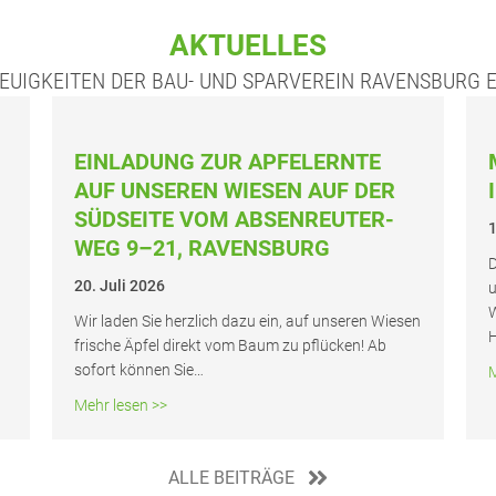
AKTUELLES
EUIGKEITEN DER BAU- UND SPARVEREIN RAVENSBURG 
EIN­LA­DUNG ZUR APFEL­ERN­TE
AUF UNSE­REN WIE­SEN AUF DER
SÜD­SEI­TE VOM ABSEN­REU­TER­
1
WEG 9–21, RAVENSBURG
D
20. Juli 2026
u
W
Wir laden Sie herz­lich dazu ein, auf unse­ren Wie­sen
H
fri­sche Äpfel direkt vom Baum zu pflü­cken! Ab
sofort kön­nen Sie…
M
mer 2026 – Rahlentreff
about Ein­la­dung zur Apfel­ern­te auf unse­ren Wi
Mehr lesen >>
ALLE BEITRÄGE