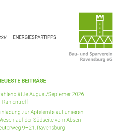
BSV
ENER­GIE­SPAR­TIPPS
NEU­ES­TE BEITRÄGE
ah­len­blätt­le August/Septemer 2026
 Rahlentreff
in­la­dung zur Apfel­ern­te auf unse­ren
ie­sen auf der Süd­sei­te vom Absen­
eu­ter­weg 9–21, Ravensburg