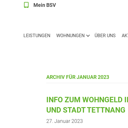
Mein BSV
Mein BSV
LEIS­TUN­GEN
WOH­NUN­GEN
ÜBER UNS
AK
ARCHIV FÜR JANUAR 2023
INFO ZUM WOHN­GELD I
UND STADT TETTNANG
27. Januar 2023