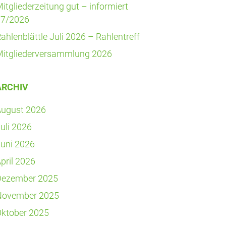
it­glie­der­zei­tung gut – infor­miert
07/2026
ah­len­blätt­le Juli 2026 – Rahlentreff
it­glie­der­ver­samm­lung 2026
ARCHIV
August 2026
uli 2026
uni 2026
pril 2026
Dezember 2025
November 2025
ktober 2025