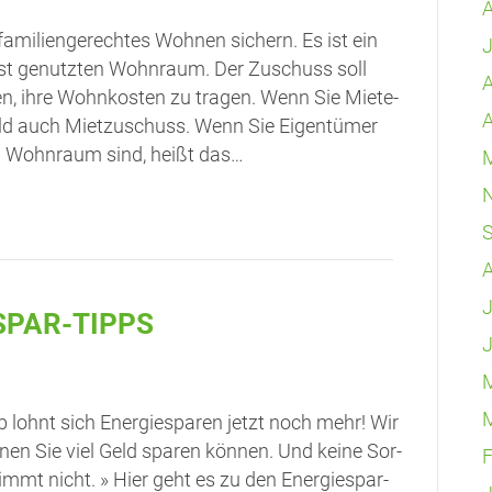
mi­li­en­ge­rech­tes Woh­nen sichern. Es ist ein
J
bst genutz­ten Wohn­raum. Der Zuschuss soll
A
, ihre Wohn­kos­ten zu tra­gen. Wenn Sie Mie­te­
eld auch Miet­zu­schuss. Wenn Sie Eigen­tü­mer
em Wohn­raum sind, heißt das…
J
ESPAR-TIPPS
J
b lohnt sich Ener­gie­spa­ren jetzt noch mehr! Wir
nen Sie viel Geld spa­ren kön­nen. Und kei­ne Sor­
F
timmt nicht. » Hier geht es zu den Energiespar-