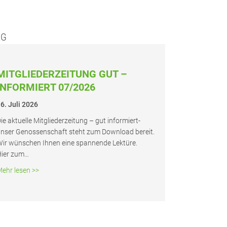
EG
MIT­GLIE­DER­ZEI­TUNG GUT –
INFOR­MIERT 07/2026
6. Juli 2026
ie aktu­el­le Mit­glie­der­zei­tung – gut infor­­miert-
nser Genos­sen­schaft steht zum Down­load bereit.
ir wün­schen Ihnen eine span­nen­de Lek­tü­re.
ier zum…
about Mit­glie­der­zei­tung gut – infor­miert 07/2026
ehr lesen >>
e­sen auf der Süd­sei­te vom Absen­reu­ter­weg 9–21, Ravensburg