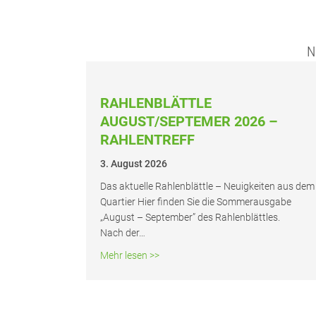
N
RAH­LEN­BLÄTT­LE
AUGUST/SEPTEMER 2026 –
RAHLENTREFF
3. August 2026
Das aktu­el­le Rah­len­blätt­le – Neu­ig­kei­ten aus dem
Quar­tier Hier fin­den Sie die Som­mer­aus­ga­be
„August – Sep­tem­ber” des Rah­len­blätt­les.
Nach der…
about Rah­len­blätt­le August/Septe
Mehr lesen >>