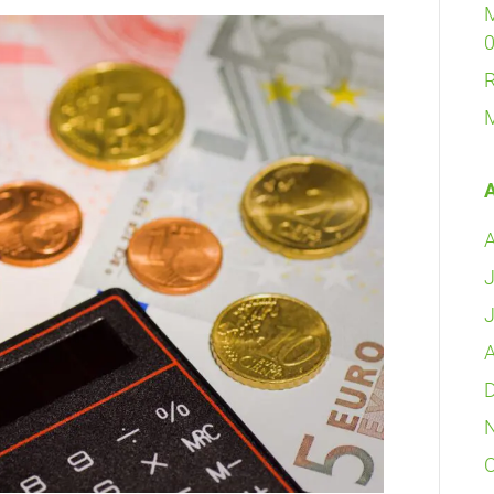
M
R
M
J
J
A
O