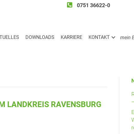
0751 36622-0
mein 
TU­EL­LES
DOWN­LOADS
KAR­RIE­RE
KON­TAKT
R
–
M LAND­KREIS RAVENS­BURG
E
W
r