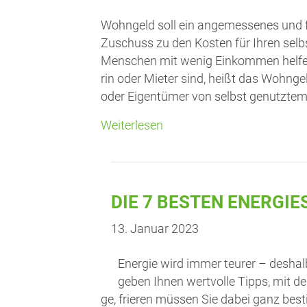
Wohn­geld soll ein ange­mes­se­nes und fa
Zuschuss zu den Kos­ten für Ihren sel
Men­schen mit wenig Ein­kom­men hel­fen
rin oder Mie­ter sind, heißt das Wohn­g
oder Eigen­tü­mer von selbst genutz­t
Weiterlesen
DIE 7 BES­TEN ENERGI
13. Januar 2023
Ener­gie wird immer teu­rer – des­hal
geben Ihnen wert­vol­le Tipps, mit de
ge, frie­ren müs­sen Sie dabei ganz bes