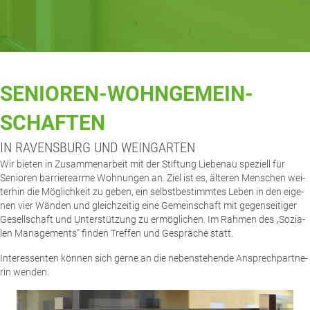
SENIO­REN-WOHN­GE­MEIN­
SCHAF­TEN
IN RAVENS­BURG UND WEINGARTEN
Wir bie­ten in Zusam­men­ar­beit mit der Stif­tung Lie­be­nau spe­zi­ell für
Senio­ren bar­rie­re­ar­me Woh­nun­gen an. Ziel ist es, älte­ren Men­schen wei­
ter­hin die Mög­lich­keit zu geben, ein selbst­be­stimm­tes Leben in den eige­
nen vier Wän­den und gleich­zei­tig eine Gemein­schaft mit gegen­sei­ti­ger
Gesell­schaft und Unter­stüt­zung zu ermög­li­chen. Im Rah­men des „Sozia­
len Manage­ments“ fin­den Tref­fen und Gesprä­che statt.
Inter­es­sen­ten kön­nen sich ger­ne an die neben­ste­hen­de Ansprech­part­ne­
rin wenden.