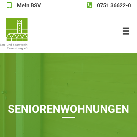
Mein BSV
0751 36622-0
Mein BSV
SENIO­REN­WOH­NUN­GEN