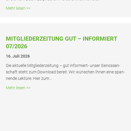
about Ein­la­dung zur Apfel­ern­te auf unse­ren Wie­sen au
Mehr lesen >>
MIT­GLIE­DER­ZEI­TUNG GUT – INFOR­MIERT
07/2026
16. Juli 2026
Die aktu­el­le Mit­glie­der­zei­tung – gut infor­­miert- unser Genos­sen­
schaft steht zum Down­load bereit. Wir wün­schen Ihnen eine span­
nen­de Lek­tü­re. Hier zum…
about Mit­glie­der­zei­tung gut – infor­miert 07/2026
Mehr lesen >>