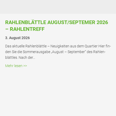
RAH­LEN­BLÄTT­LE AUGUST/SEPTEMER 2026
– RAHLENTREFF
3. August 2026
Das aktu­el­le Rah­len­blätt­le – Neu­ig­kei­ten aus dem Quar­tier Hier fin­
den Sie die Som­mer­aus­ga­be „August – Sep­tem­ber” des Rah­len­
blätt­les. Nach der…
about Rah­len­blätt­le August/Septemer 2026 – Rahlentre
Mehr lesen >>