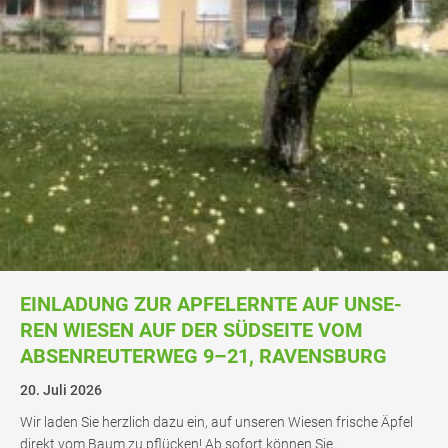
EIN­LA­DUNG ZUR APFEL­ERN­TE AUF UNSE­
REN WIE­SEN AUF DER SÜD­SEI­TE VOM
ABSEN­REU­TER­WEG 9–21, RAVENSBURG
20. Juli 2026
Wir laden Sie herz­lich dazu ein, auf unse­ren Wie­sen fri­sche Äpfel
direkt vom Baum zu pflü­cken! Ab sofort kön­nen Sie…