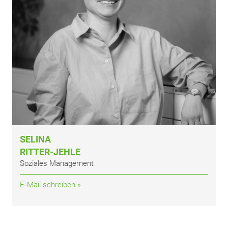
SELI­NA
RIT­TER-JEH­LE
Sozia­les Management
E‑Mail schrei­ben »