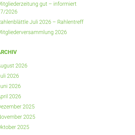
it­glie­der­zei­tung gut – infor­miert
07/2026
ah­len­blätt­le Juli 2026 – Rahlentreff
it­glie­der­ver­samm­lung 2026
ARCHIV
August 2026
uli 2026
uni 2026
pril 2026
Dezember 2025
November 2025
ktober 2025