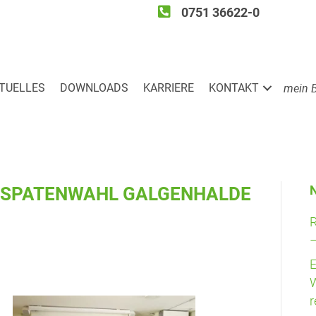
0751 36622-0
mein 
TU­EL­LES
DOWN­LOADS
KAR­RIE­RE
KON­TAKT
ER­SPA­TEN­WAHL GALGENHALDE
R
–
E
W
r