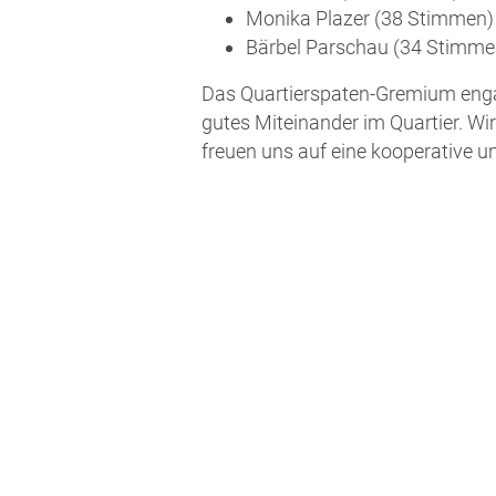
Moni­ka Pla­zer (38 Stimmen)
Bär­bel Par­schau (34 Stimme
Das Quar­tier­spa­ten-Gre­mi­um enga
gutes Mit­ein­an­der im Quar­tier. Wir
freu­en uns auf eine koope­ra­ti­ve 