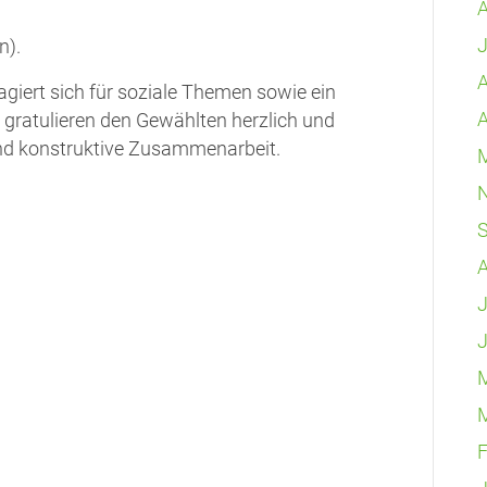
J
n).
A
­giert sich für sozia­le The­men sowie ein
 gra­tu­lie­ren den Gewähl­ten herz­lich und
und kon­struk­ti­ve Zusammenarbeit.
J
J
F