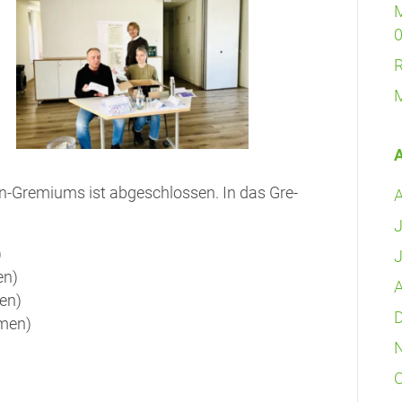
M
R
M
n-Gre­mi­ums ist abge­schlos­sen. In das Gre­
J
)
J
en)
A
men)
mmen)
O