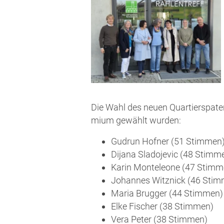
Die Wahl des neu­en Quar­tier­spa­te
mi­um gewählt wurden:
Gud­run Hof­ner (51 Stimmen
Dija­na Sla­do­je­vic (48 Stimm
Karin Mon­te­leo­ne (47 Stim
Johan­nes Witz­nick (46 Sti
Maria Brug­ger (44 Stimmen)
Elke Fischer (38 Stimmen)
Vera Peter (38 Stimmen)