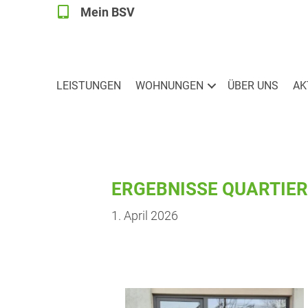
Mein BSV
Mein BSV
LEIS­TUN­GEN
WOH­NUN­GEN
ÜBER UNS
AK
ERGEB­NIS­SE QUAR­TI
1. April 2026