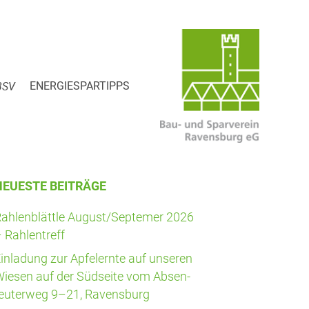
BSV
ENER­GIE­SPAR­TIPPS
NEU­ES­TE BEITRÄGE
ah­len­blätt­le August/Septemer 2026
 Rahlentreff
in­la­dung zur Apfel­ern­te auf unse­ren
ie­sen auf der Süd­sei­te vom Absen­
eu­ter­weg 9–21, Ravensburg