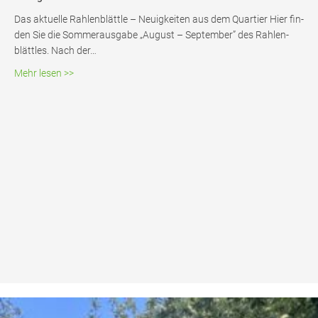
Das aktu­el­le Rah­len­blätt­le – Neu­ig­kei­ten aus dem Quar­tier Hier fin­
den Sie die Som­mer­aus­ga­be „August – Sep­tem­ber” des Rah­len­
blätt­les. Nach der…
about Rah­len­blätt­le August/Septemer 2026 – Rahlentre
Mehr lesen >>