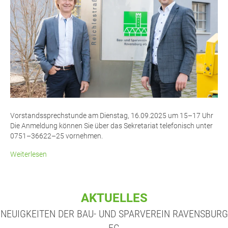
Vor­stands­sprech­stun­de am Diens­tag, 16.09.2025 um 15–17 Uhr
Die Anmel­dung kön­nen Sie über das Sekre­ta­ri­at tele­fo­nisch unter
0751–36622–25 vornehmen.
Weiterlesen
AKTUELLES
NEUIGKEITEN DER BAU- UND SPARVEREIN RAVENSBURG
EG