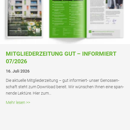
MIT­GLIE­DER­ZEI­TUNG GUT – INFOR­MIERT
07/2026
16. Juli 2026
Die aktu­el­le Mit­glie­der­zei­tung – gut infor­­miert- unser Genos­sen­
schaft steht zum Down­load bereit. Wir wün­schen Ihnen eine span­
nen­de Lek­tü­re. Hier zum…
about Mit­glie­der­zei­tung gut – infor­miert 07/2026
Mehr lesen >>