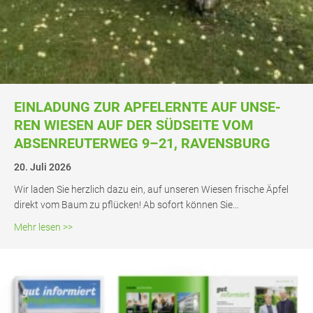
EIN­LA­DUNG ZUR APFEL­ERN­TE AUF UNSE­
REN WIE­SEN AUF DER SÜD­SEI­TE VOM
ABSEN­REU­TER­WEG 9–21, RAVENSBURG
20. Juli 2026
Wir laden Sie herz­lich dazu ein, auf unse­ren Wie­sen fri­sche Äpfel
direkt vom Baum zu pflü­cken! Ab sofort kön­nen Sie…
about Ein­la­dung zur Apfel­ern­te auf unse­ren Wie­sen au
Mehr lesen >>