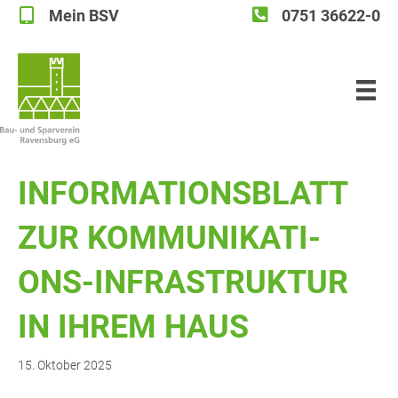
Mein BSV
0751 36622-0
Mein BSV
INFOR­MA­TI­ONS­BLATT
ZUR KOM­MU­NI­KA­TI­
ONS-INFRA­STRUK­TUR
IN IHREM HAUS
15. Oktober 2025