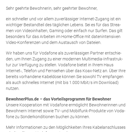
Sehr geehr­te Bewoh­ne­rin, sehr geehr­ter Bewohner,
ein schnel­ler und vor allem zuver­läs­si­ger Inter­net-Zugang ist ein
wich­ti­ger Bestand­teil des täg­li­chen Lebens. Sei es für das Strea­
men von Video­in­hal­ten, Gam­ing oder ein­fach nur Sur­fen. Das gilt
beson­ders für das Arbei­ten im Home-Office mit daten­in­ten­si­ven
Video-Kon­fe­ren­zen und dem Aus­tausch von Dateien.
Wir haben uns für Voda­fone als zuver­läs­si­gen Part­ner ent­schie­
den, um Ihnen Zugang zu einer moder­nen Mul­ti­me­dia-Infra­struk­
tur zur Ver­fü­gung zu stel­len. Voda­fone bie­tet in Ihrem Haus
Internet‑, Tele­fon und Fern­se­hen über das Koax-Netz an. Über Ihre
bereits vor­han­de­ne Kabel­do­se kön­nen Sie sowohl TV emp­fan­gen
als auch schnel­les Inter­net (mit bis 1.000 Mbit/s im Down­load)
nutzen.
BewohnerPlus.de – das Vor­teils­pro­gramm für Bewohner
Unse­re Koope­ra­ti­on mit Voda­fone ermög­licht Bewoh­ne­rin­nen und
Bewoh­nern Inter­net sowie TV- und Mobil­funk-Pro­duk­te von Voda­
fone zu Son­der­kon­di­tio­nen buchen zu können.
Mehr Infor­ma­tio­nen zu den Mög­lich­kei­ten Ihres Kabel­an­schlus­ses