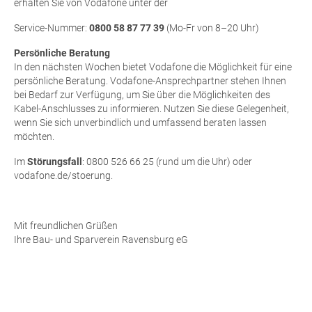
erhal­ten Sie von Voda­fone unter der
Ser­vice-Num­mer:
0800 58 87 77 39
(Mo-Fr von 8–20 Uhr)
Per­sön­li­che Beratung
In den nächs­ten Wochen bie­tet Voda­fone die Mög­lich­keit für eine
per­sön­li­che Bera­tung. Voda­fone-Ansprech­part­ner ste­hen Ihnen
bei Bedarf zur Ver­fü­gung, um Sie über die Mög­lich­kei­ten des
Kabel-Anschlus­ses zu infor­mie­ren. Nut­zen Sie die­se Gele­gen­heit,
wenn Sie sich unver­bind­lich und umfas­send bera­ten las­sen
möchten.
Im
Stö­rungs­fall
: 0800 526 66 25 (rund um die Uhr) oder
vodafone.de/stoerung.
Mit freund­li­chen Grüßen
Ihre Bau- und Spar­ver­ein Ravens­burg eG