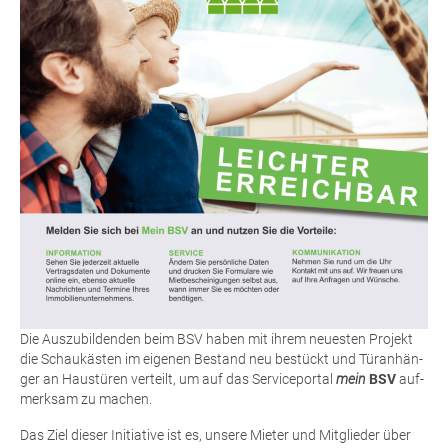
Die Aus­zu­bil­den­den beim BSV haben mit ihrem neu­es­ten Pro­jekt
die Schau­käs­ten im eige­nen Bestand neu bestückt und Tür­an­hän­
ger an Haus­tü­ren ver­teilt, um auf das Ser­vice­por­tal
mein
BSV
auf­
merk­sam zu machen.
Das Ziel die­ser Initia­ti­ve ist es, unse­re Mie­ter und Mit­glie­der über