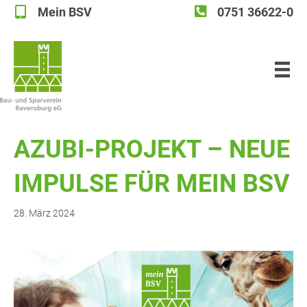
Mein BSV
0751 36622-0
Mein BSV
AZU­BI-PRO­JEKT – NEUE
IMPUL­SE FÜR MEIN BSV
28. März 2024