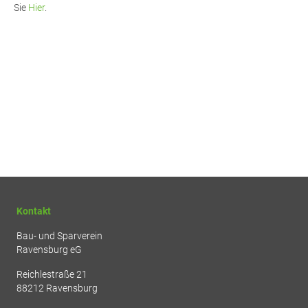
Sie
Hier
.
Kontakt
Bau- und Sparverein
Ravensburg eG
Reichlestraße 21
88212 Ravensburg