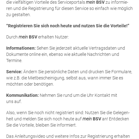
die viel­fäl­ti­gen Vor­tei­le des Ser­vice­por­tals
mein
BSV
zu infor­mie­
ren und die Regis­trie­rung für die­sen Ser­vice so ein­fach wie mög­lich
zu gestalten.
“Regis­trie­ren Sie sich noch heu­te und nut­zen Sie die Vorteile!”
Durch
mein
BSV
erhal­ten Nutzer:
Infor­ma­tio­nen:
Sehen Sie jeder­zeit aktu­el­le Ver­trags­da­ten und
Doku­men­te online ein, eben­so wie aktu­el­le Nach­rich­ten und
Termine.
Ser­vice:
Ändern Sie per­sön­li­che Daten und dru­cken Sie For­mu­la­re,
wie z.B. die Miet­be­schei­ni­gung, selbst aus, wann immer Sie es
möch­ten oder benötigen.
Kom­mu­ni­ka­ti­on:
Neh­men Sie rund um die Uhr Kon­takt mit
uns auf.
Also, wenn Sie noch nicht regis­triert sind: Nut­zen Sie die Gele­gen­
heit und mel­den Sie sich noch heu­te auf
mein
BSV
an! Ent­de­cken
Sie die Vor­tei­le, blei­ben Sie informiert.
Das Anlei­tungs­vi­deo und wei­te­re Infos zur Regis­trie­rung erhal­ten